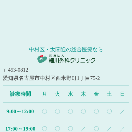
中村区・太閤通の総合医療なら
〒453-0812
愛知県名古屋市中村区西米野町1丁目75-2
診療時間
月
火
水
木
金
土
日
9:00～12:00
〇
〇
〇
〇
〇
〇
／
17:00～19:00
〇
〇
〇
／
〇
／
／