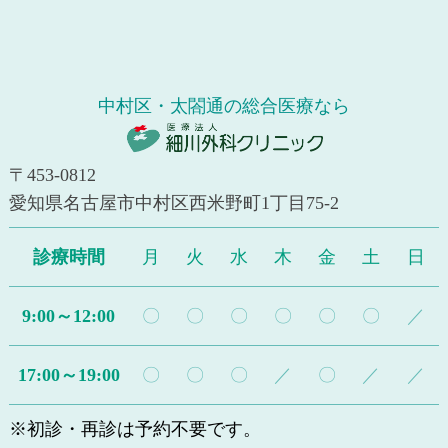
中村区・太閤通の総合医療なら
〒453-0812
愛知県名古屋市中村区西米野町1丁目75-2
診療時間
月
火
水
木
金
土
日
9:00～12:00
〇
〇
〇
〇
〇
〇
／
17:00～19:00
〇
〇
〇
／
〇
／
／
※初診・再診は予約不要です。