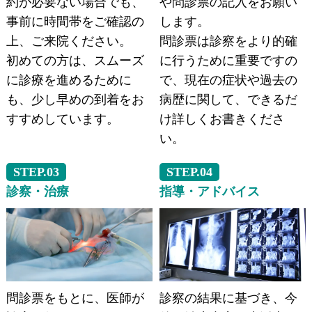
約が必要ない場合でも、
や問診票の記入をお願い
事前に時間帯をご確認の
します。
上、ご来院ください。
問診票は診察をより的確
初めての方は、スムーズ
に行うために重要ですの
に診療を進めるために
で、現在の症状や過去の
も、少し早めの到着をお
病歴に関して、できるだ
すすめしています。
け詳しくお書きくださ
い。
STEP.03
STEP.04
診察・治療
指導・アドバイス
問診票をもとに、医師が
診察の結果に基づき、今